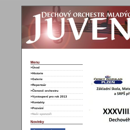
Menu
>Úvod
>Historie
>Galerie
>Repertoár
>Členové orchestru
>Vystoupení pro rok 2013
>Kontakty
>Pozvání
>Naši sponzoři
Novinky